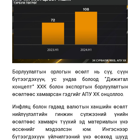
Борлуулалтын орлогын өсөлт нь сүү, сүүн
бүтээгдэхүүн, ус ундаа болоод “Дижитал
концепт” ХХК болон экспортын борлуулалтын
өсөлтөөс хамаарсан гэдгийг АПУ ХК онцоллоо.
Инфляц болон гадаад валютын ханшийн өсөлт
нийлүүлэлтийн гинжин сүлжээний үнийн
өсөлтөөс хамаарч түүхий эд материалын үнэ
өссөнийг мэдээлсэн юм. Ингэснээр
бүтээгдэхүүн үйлчилгээний үнэ өсөхөд шууд