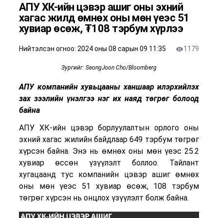
АПУ ХК-ийн цэвэр ашиг оны эхний
хагас жилд өмнөх оны мөн үеэс 51
хувиар өсөж, ₮108 тэрбум хүрлээ
Нийтэлсэн огноо:
2024 оны 08 сарын 09 11:35
1179
Зургийг: SeongJoon Cho/Bloomberg
АПУ компанийн хувьцааны ханшаар илэрхийлэх
зах зээлийн үнэлгээ нэг их наяд төгрөг болоод
байна
АПУ ХК
-
ийн
цэвэр борлуулалтын орлого оны
эхний хагас жилийн байдлаар 649 тэрбум төгрөг
хүрсэн байна. Энэ нь өмнөх оны мөн үеэс 25.2
хувиар өссөн үзүүлэлт боллоо. Тайлант
хугацаанд тус компанийн цэвэр ашиг өмнөх
оны мөн үеэс 51 хувиар өсөж, 108 тэрбум
төгрөг хүрсэн нь онцлох үзүүлэлт болж байна.