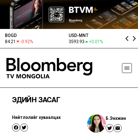
BOGD
USD-MNT
E
84.21
-0.92%
3593.93
+0.01%
41
ЭДИЙН ЗАСАГ
Нийтлэлийг хуваалцах
Б.Энхжин