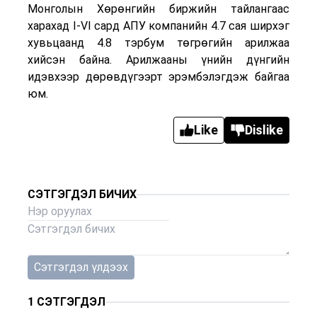
Монголын Хөрөнгийн биржийн тайлангаас
харахад
I-VI
сард АПУ компанийн 4.7 сая ширхэг
хувьцаанд 4.8 тэрбум төгрөгийн арилжаа
хийсэн байна. Арилжааны үнийн дүнгийн
идэвхээр дөрөвдүгээрт эрэмбэлэгдэж байгаа
юм.
Like
Dislike
CЭТГЭГДЭЛ БИЧИХ
Сэтгэгдэл үлдээх
1
СЭТГЭГДЭЛ