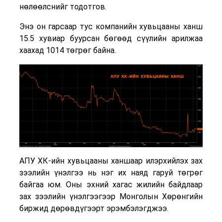
нөлөөлснийг тодотгов.
Энэ он гарсаар тус компанийн хувьцааны ханш
15.5 хувиар буурсан бөгөөд сүүлийн арилжаа
хаахад 1014 төгрөг байна.
АПУ ХК-ийн хувьцааны ханшаар илэрхийлэх зах
зээлийн үнэлгээ нь нэг их наяд гаруй төгрөг
байгаа юм. Оны эхний хагас жилийн байдлаар
зах зээлийн үнэлгээгээр Монголын Хөрөнгийн
биржид дөрөвдүгээрт эрэмбэлэгджээ.