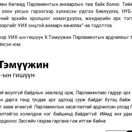
мөн бөгөөд Парламентын анхаарлын төв байх болно. Тийм
 олон улсын гэрээгээр хүлээсэн үүргээ биелүүлэх, НҮБ
ний эрхийн оролцоог нэмэгдүүлэх, жендерийн эрх тэг
зэргийг УИХ онцгой анхаарч ажиллах”-аа тодотгов.
үеэр УИХ-ын гишүүн Х.Тэмүүжин Парламентын ардчиллыг 
йлсэн юм.
й аюулгүй байдлын зөвлөлд орж, Парламентаас гадуур эрх
ын дарга тэнд тусдаа эрх эдлээд сууж байдаг бүтэц байж
йг зааж өгөөгүй. Парламентын засаглалтай ардчилсан улсад
дэлтэйгээ холилдож нэг байшинд байдаггүй. Иймд энэ уда
ордноос Засгийн газраа гаргана гэж итгэж байна.