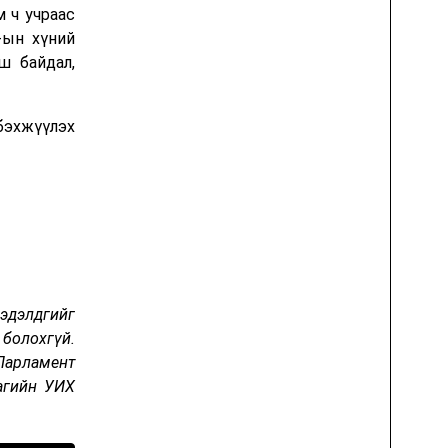
 ч учраас
-ын хүний
ш байдал,
бэхжүүлэх
 эдэлдгийг
 болохгүй.
 Парламент
агийн УИХ