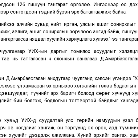
гдсон 126 гишүүн тангараг өргөлөө. Ингэснээр ес дэх
ээр сонгогдсон тэдний бүрэн эрх баталгаажиж байна.
ийхээ элчийн хувьд нийт иргэн, улсын ашиг сонирхлыг 
хиж, авлига, ашиг сонирхлын зөрчлөөс ангид байж, гишүү
ангаргаасаа няцвал хуулийн хариуцлага хүлээх”-ээ тангара
 чуулганаар УИХ-ын даргыг томилох асуудлыг хэлэлцл
 тав нь татгалзсан ч олонхын саналаар Д.Амарбаясгал
н Д.Амарбаясгалан анхдугаар чуулганд хэлсэн үгэндээ “У
сэхээс үл хамааран эх орныхоо хөгжлийн төлөө бодлогын 
 дэвшүүлдэг, түүнийг эрх баригч болоод сөрөг хүчнүүд х
лийг бий болгож, бодлогын тогтвортой байдлыг хангада
н хувьд УИХ-д суудалтай улс төрийн намуудын үзэл б
рч эв нэгдлийг хангаж, эн тэргүүнд эх орон, ард түмний
эн хуулийг дээдэлж ажиллана. Хүний эрхийг хангах, хам