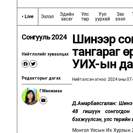
Cars and Coffee
Эдийн
Улс
Уул
Зах
•
Live
Эхлэл
Хийц
JOBS | 
засаг
төр
уурхай
зээл
Шинээр со
Сонгууль 2024
Орчуулгын нэвтрүүлгүүд
тангараг 
Goldman Sachs
Нийтлэлийг хуваалцах
УИХ-ын да
Дэвид Рубенштэйний шоу
Т
Редакторыг дагах
Гоо сайхны бизнес
Тр
Нийтэлсэн огноо:
2024 оны 07 
Г.Минжмаа
Эмили Чаны Шоу
Дэлхи
Д.Амарбаясгалан: Шинэ
48 гишүүн сонгогдон
Технологийн гайхамшиг
бэхжүүлсэн, улс төрийн
Оргил үе
Монгол Улсын Их Хурлын 
Биднийг сошиал сувгууд дээр дагаарай