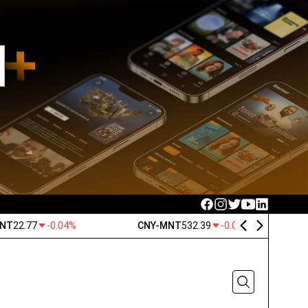
MNT
22.77
-0.04%
CNY-MNT
532.39
-0.03%
Made in Mongolia