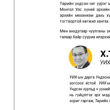
Төрийн үндсэн чиг үүрэг 
Монгол Улс хүний эрхийн
эрхийн механизм дахь хү
тогтвортой хөгжил хангах 
Мөн анхдугаар чуулганы 
талаар байр сууриа илэрхи
УИХ-ын дарга Үндэсни
зогсоох ёстой. УИХ-
Үндсэн хуульд ч үүни
нь гүйцэтгэх эрх мэ
зориг гаргаж, Төрийн 