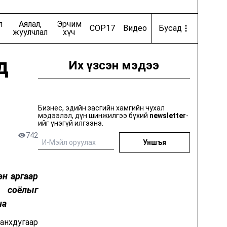
Онцлох ертөнц
л
Аялал,
Эрчим
COP17
Видео
Бусад
луб
Exclusively
жуулчлал
хүч
д
Их үзсэн мэдээ
ид
Цахиурын хөндийгөөс цааш
Хувцас загварын бизнес
Бизнес, эдийн засгийн хамгийн чухал
мэдээлэл, дүн шинжилгээ бүхий
newsletter
-
ийг үнэгүй илгээнэ.
tes
Getting Warmer
742
Уншъя
машин
Николай Костер-Вальдаугийн шоу
эн аргаар
т соёлыг
Их хотын хөрөнгө оруулагчид
на
анхдугаар