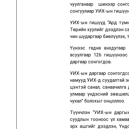
чуулганаар шинээр сонго
сонгуулиар УИХ-ын гишүүн
Шууд орчуулгын хөтөлбөрүүд
Цааш үзэх
УИХ-ын гишүүд “Ард түмн
Wall Street Week
Төрийн хуулийг дээдлэн са
чин шударгаар биелүүлэх, т
Гадаад
Үүнээс гадна анхдугаар
асуулгаар 126 гишүүнээс
даргаар сонгогдов.
УИХ-ын даргаар сонгогдсо
намууд УИХ-д суудалтай э
цэнтэй санал, санаачилга
улмаар үндэсний зөвшилц
чухал” болохыг онцоллоо.
Түүнчлэн “УИХ-ын даргы
суудлын тооноос үл хамаа
эрх ашгийг дээдлэн, Үндс