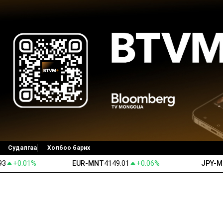
Судалгаа
Холбоо барих
93
+0.01%
EUR-MNT
4149.01
+0.06%
JPY-
Ногоон ирээдүй
Ярилцах цаг