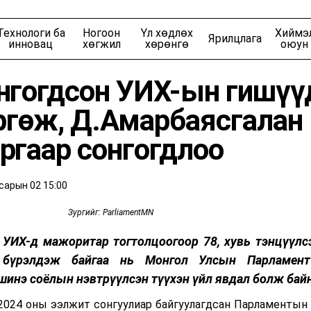
Байршил
Гол сэдэв
Технологи ба
Ногоон
Үл хөдлөх
Хиймэ
Ярилцлага
Ирээдүйн ажил мэргэжил
Эдийн Засагчдын К
инновац
хөгжил
хөрөнгө
оюун
нгогдсон УИХ-ын гишүү
өргөж, Д.Амарбаясгалан
Хотын шийдэл
Хөрөнгө оруулагч
ргаар сонгогдлоо
үүхийн шилдэг 10
Ухаалаг мөнгө
ампын эзэнт гүрэн
Bloomberg Investiga
сарын 02 15:00
Зургийг: ParliamentMN
йг бүтээсэн эрхмүүд
Америкийг бүтээсэн 
техникүүд
 УИХ-д мажоритар тогтолцоогоор 78, хувь тэнцүүлс
 бүрэлдэж байгаа нь Монгол Улсын Парламен
Ойрын ирээдүй
Тусгал
 шинэ соёлын нэвтрүүлсэн түүхэн үйл явдал болж бай
2024 оны ээлжит сонгуулиар байгуулагдсан Парламентын 