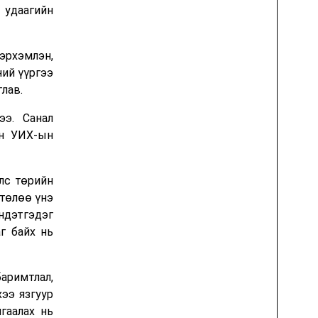
 удаагийн
эрхэмлэн,
ний үүргээ
глав.
ээ. Санал
ан УИХ-ын
лс төрийн
төлөө үнэ
үндэтгэдэг
г байх нь
аримтлал,
хээ язгуур
гаалах нь