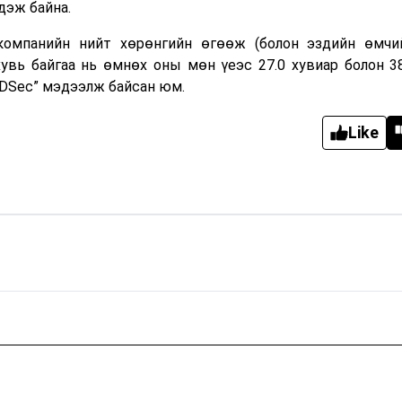
дэж байна.
 компанийн нийт хөрөнгийн өгөөж (болон эздийн өмч
 хувь байгаа нь өмнөх оны мөн үеэс 27.0 хувиар болон 3
BDSec” мэдээлж байсан юм.
Like