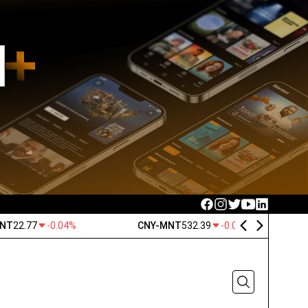
MNT
22.77
-0.04%
CNY-MNT
532.39
-0.03%
Made in Mongolia