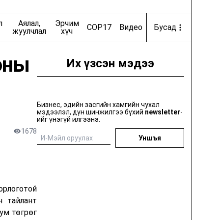
Онцлох ертөнц
л
Аялал,
Эрчим
COP17
Видео
Бусад
луб
Exclusively
жуулчлал
хүч
оны
Их үзсэн мэдээ
ид
Цахиурын хөндийгөөс цааш
Хувцас загварын бизнес
Бизнес, эдийн засгийн хамгийн чухал
мэдээлэл, дүн шинжилгээ бүхий
newsletter
-
ийг үнэгүй илгээнэ.
tes
Getting Warmer
1678
Уншъя
машин
Николай Костер-Вальдаугийн шоу
орлоготой
Их хотын хөрөнгө оруулагчид
н тайлант
ум төгрөг