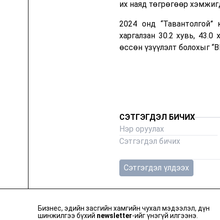
их наяд төгрөгөөр хэмжиг
2024 онд “Тавантолгой”
харгалзан 30.2 хувь, 43.0
өссөн үзүүлэлт болохыг “
CЭТГЭГДЭЛ БИЧИХ
Сэтгэгдэл үлдээх
Бизнес, эдийн засгийн хамгийн чухал мэдээлэл, дүн
шинжилгээ бүхий
newsletter
-ийг үнэгүй илгээнэ.