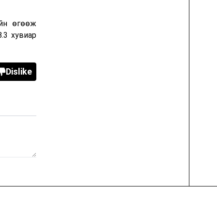
ийн өгөөж
8.3 хувиар
Dislike