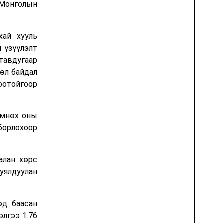
 Монголын
хай хууль
л үзүүлэлт
тавдугаар
цөл байдал
оотойгоор
өмнөх оны
борлохоор
алан хөрс
 уялдуулан
өд баасан
элгээ 1.76