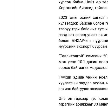
хүрсэн байна. Нийт өр тө
Хөрөнгийн биржид тайлаг
Шууд орчуулгын хөтөлбөрүүд
2023 оны эхний хагаст 
Цааш үзэх
Wall Street Week
хүлээгдэж байсан болон г
тааруу гарч байсныг тус
сард зах зээлд уналт ажи
Гадаад
болон БНХАУ-ын нүүрсни
нүүрсний экспорт буурсан 
“Тавантолгой” компани 20
мөн үеэс 10.1 дахин өссө
зорьж байгаагаа мэдээлсэ
Түүхий эдийн үнийн өсөл
хуулалтын зардал өссөн, 
зохион байгуулж ажилласн
Энэ он гарсаар тус комп
гарагийн арилжааг 33 мянг