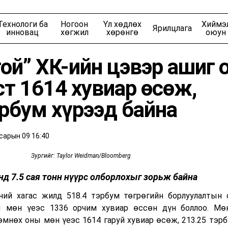
Байршил
Гол сэдэв
Технологи ба
Ногоон
Үл хөдлөх
Хиймэ
Ярилцлага
Ирээдүйн ажил мэргэжил
Эдийн Засагчдын К
инновац
хөгжил
хөрөнгө
оюун
ой” ХК-ийн цэвэр ашиг 
ст 1614 хувиар өсөж,
Хотын шийдэл
Хөрөнгө оруулагч
рбум хүрээд байна
үүхийн шилдэг 10
Ухаалаг мөнгө
ампын эзэнт гүрэн
Bloomberg Investiga
сарын 09 16:40
Зургийг: Taylor Weidman/Bloomberg
йг бүтээсэн эрхмүүд
Америкийг бүтээсэн 
техникүүд
нд 7.5 сая тонн нүүрс олборлохыг зорьж байна
ний хагас жилд 518.4 тэрбум төгрөгийн борлуулалтын 
Ойрын ирээдүй
Тусгал
 мөн үеэс 1336 орчим хувиар өссөн дүн боллоо. Мө
өмнөх оны мөн үеэс 1614 гаруй хувиар өсөж, 213.25 тэрб