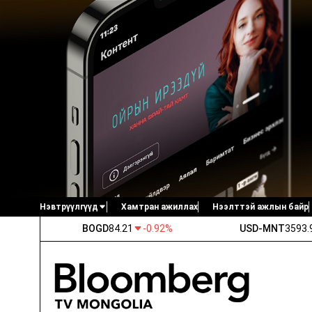
Нэвтрүүлгүүд
Хамтран ажиллах
Нээлттэй ажлын байр
BOGD
84.21
-0.92%
USD-MNT
3593.
Дотоод нэвтрүүлгүүд
Бизнес аялал