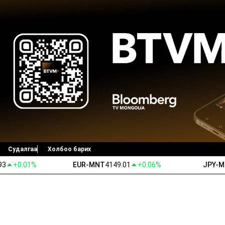
Судалгаа
Холбоо барих
93
+0.01%
EUR-MNT
4149.01
+0.06%
JPY-
Ногоон ирээдүй
Ярилцах цаг