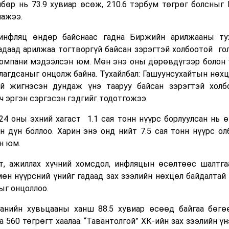
лбөр нь 73.9 хувиар өсөж, 210.6 тэрбум төгрөг болсныг
нажээ.
инфляц өндөр байснаас гадна Биржийн арилжааны ту
адаад арилжаа тогтворгүй байсан зэрэгтэй холбоотой
го
 компани мэдээлсэн юм. Мөн энэ оны дөрөвдүгээр болон 
глагдсаныг онцолж байна. Тухайлбал: Гашуунсухайтын нөх
й жигнэсэн дундаж үнэ тааруу байсан зэрэгтэй холб
ч эргэн сэргэсэн гэдгийг тодотгожээ.
24 оны эхний хагаст
1.1 сая тонн нүүрс борлуулсан нь 
н дүн боллоо. Харин энэ онд нийт 7.5 сая тонн нүүрс ол
н юм.
т, ажиллах хүчний хомсдол, инфляцын өсөлтөөс шалтга
мөн нүүрсний үнийг гадаад зах зээлийн нөхцөл байдалтай
ыг онцоллоо.
анийн хувьцааны ханш 88.5 хувиар өсөөд байгаа бөгө
а 560 төгрөгт хаалаа. “Тавантолгой” ХК-ийн зах зээлийн үн