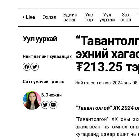
Cars and Coffee
Эдийн
Улс
Уул
Зах
•
Live
Эхлэл
Хийц
JOBS | 
засаг
төр
уурхай
зээл
“Тавантолг
Уул уурхай
Орчуулгын нэвтрүүлгүүд
эхний хага
Goldman Sachs
Нийтлэлийг хуваалцах
₮213.25 тэ
Дэвид Рубенштэйний шоу
Т
Сэтгүүлчийг дагах
Гоо сайхны бизнес
Тр
Нийтэлсэн огноо:
2024 оны 08 
Б.Энхжин
Эмили Чаны Шоу
Дэлхи
“Тавантолгой” ХК 2024 о
“Тавантолгой” ХК оны эх
Технологийн гайхамшиг
ажилласан нь өмнөх оны
хугацаанд цэвэр ашиг нь 
Оргил үе
Биднийг сошиал сувгууд дээр дагаарай