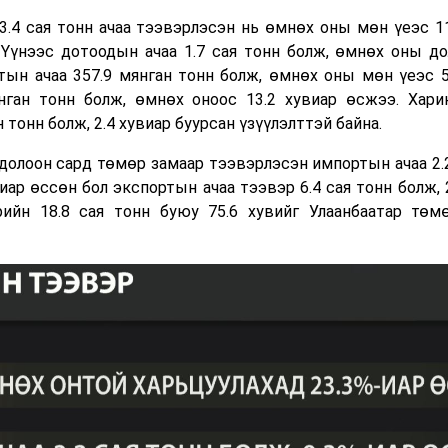
3.4 сая тонн ачаа тээвэрлэсэн нь өмнөх оны мөн үеэс 11
 Үүнээс дотоодын ачаа 1.7 сая тонн болж, өмнөх оны до
ртын ачаа 357.9 мянган тонн болж, өмнөх оны мөн үеэс 5
нган тонн болж, өмнөх оноос 13.2 хувиар өсжээ. Хар
 тонн болж, 2.4 хувиар буурсан үзүүлэлттэй байна.
долоон сард төмөр замаар тээвэрлэсэн импортын ачаа 2.2
иар өссөн бол экспортын ачаа тээвэр 6.4 сая тонн болж, 
рийн 18.8 сая тонн буюу 75.6 хувийг Улаанбаатар төм