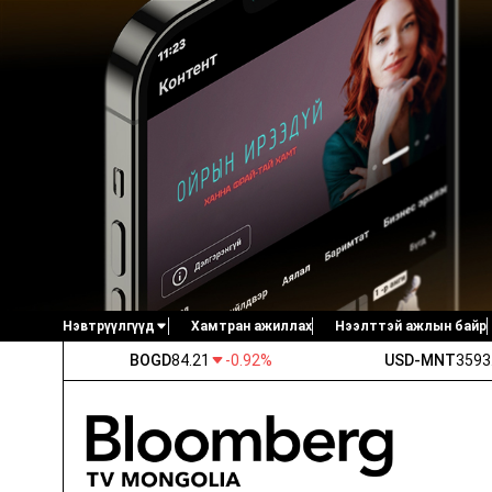
Нэвтрүүлгүүд
Хамтран ажиллах
Нээлттэй ажлын байр
BOGD
84.21
-0.92%
USD-MNT
3593
Дотоод нэвтрүүлгүүд
Бизнес аялал