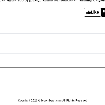
орчигчдын тоо буурахад голлон нөлөөлснийг тайланд онцол
Like
Copyright
2026
© bloombergtv.mn All Rights Reserved