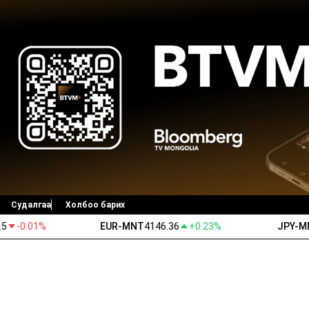
Судалгаа
Холбоо барих
.5
-0.01%
EUR-MNT
4146.36
+0.23%
JPY-M
Ногоон ирээдүй
Ярилцах цаг