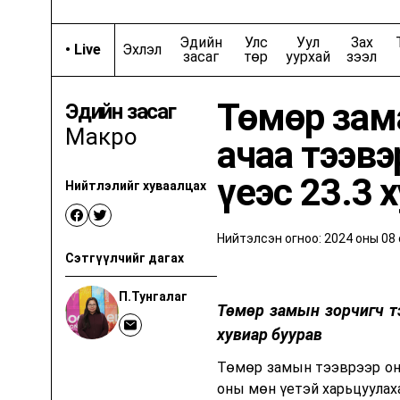
Cars and Coffee
Эдийн
Улс
Уул
Зах
•
Live
Эхлэл
Хийц
JOBS | 
засаг
төр
уурхай
зээл
Төмөр зама
Эдийн засаг
Орчуулгын нэвтрүүлгүүд
Макро
ачаа тээвэ
Goldman Sachs
үеэс 23.3 
Нийтлэлийг хуваалцах
Дэвид Рубенштэйний шоу
Т
Гоо сайхны бизнес
Тр
Нийтэлсэн огноо:
2024 оны 08 
Сэтгүүлчийг дагах
Эмили Чаны Шоу
Дэлхи
П.Тунгалаг
Төмөр замын зорчигч тэ
хувиар буурав
Технологийн гайхамшиг
Төмөр замын тээврээр оны
оны мөн үетэй харьцуулах
Оргил үе
Биднийг сошиал сувгууд дээр дагаарай