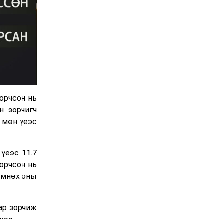
зорчсон нь
н зорчигч
ы мөн үеэс
үеэс 11.7
зорчсон нь
 өмнөх оны
ар зорчиж