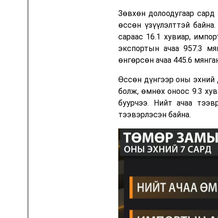
Зөвхөн долоодугаар сард 
өссөн үзүүлэлттэй байна.
Шууд орчуулгын хөтөлбөрүүд
сараас 16.1 хувиар, импо
Цааш үзэх
Wall Street Week
экспортын ачаа 957.3 мя
өнгөрсөн ачаа 445.6 мянган
Гадаад
Өссөн дүнгээр оны эхний 
болж, өмнөх оноос 9.3 хув
буурчээ. Нийт ачаа тээв
тээвэрлэсэн байна.