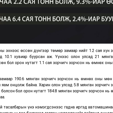
ны эхнээс өссөн дүнгээр төмөр замаар нийт 1.2 сая хүн 
д 10.1 хувиар буурсан аж. Үүнээс олон улсад 21 мянга
сөн бол орон нутагт 1.1 сая зорчигч зорчсон нь өмнөх он
замаар 190.6 мянган зорчигч зорчсон нь өмнөх оны мөн 
яам онцолж байна. Харин олон улсад 5.8 мянган зорчигч 
 болсон бол орон нутагт 184.8 мянган зорчигч зорчсон нь
аа.
ий тасалбарын үнэ нэмэгдсэнээс гадна иргэд автомашина