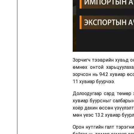
Зорчигч тээврийн хувьд о
өмнөх онтой харьцуулаха
зорчсон нь 94.2 хувиар өс
11 хувиар буурчээ.
Долоодугаар сард төмөр 
хувиар буурсныг салбарын 
хоёр дахин өссөн үзүүлэлт
мөн үеэс 13.2 хувиар буурл
Орон нутгийн галт тэрэгн