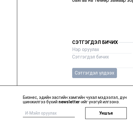
байгаа нь төмөр замаар з
CЭТГЭГДЭЛ БИЧИХ
Сэтгэгдэл үлдээх
Бизнес, эдийн засгийн хамгийн чухал мэдээлэл, дүн
шинжилгээ бүхий
newsletter
-ийг үнэгүй илгээнэ.
Уншъя