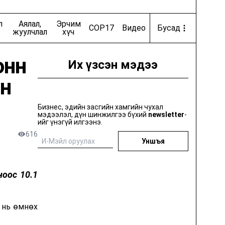
Онцлох ертөнц
л
Аялал,
Эрчим
COP17
Видео
Бусад
луб
Exclusively
жуулчлал
хүч
онн
Их үзсэн мэдээ
өн
ид
Цахиурын хөндийгөөс цааш
Хувцас загварын бизнес
Бизнес, эдийн засгийн хамгийн чухал
мэдээлэл, дүн шинжилгээ бүхий
newsletter
-
ийг үнэгүй илгээнэ.
tes
Getting Warmer
616
Уншъя
машин
Николай Костер-Вальдаугийн шоу
ноос 10.1
Их хотын хөрөнгө оруулагчид
 нь өмнөх