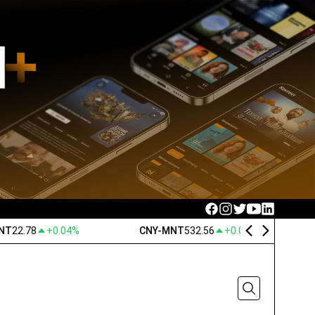
NT
22.78
+0.04%
CNY-MNT
532.56
+0.06%
Made in Mongolia