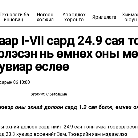
Байршил
Гол сэдэв
Технологи ба
Ногоон
Үл хөдлөх
Хиймэ
Ярилцлага
Ирээдүйн ажил мэргэжил
Эдийн Засагчдын К
инновац
хөгжил
хөрөнгө
оюун
ар I-VII сард 24.9 сая т
рлэсэн нь өмнөх оны м
Хотын шийдэл
Хөрөнгө оруулагч
хувиар өслөө
үүхийн шилдэг 10
Ухаалаг мөнгө
ампын эзэнт гүрэн
Bloomberg Investiga
сарын 06 10:00
Зургийг: С.Батсайхан
йг бүтээсэн эрхмүүд
Америкийг бүтээсэн 
техникүүд
эвэр оны эхний долоон сард 1.2 сая болж, өмнөх о
Ойрын ирээдүй
Тусгал
 эхний долоон сард нийт 24.9 сая тонн ачаа тээвэрлэсэн
ад 23.3 хувиар өссөнийг Зам, Тээврийн яам мэдээллээ.