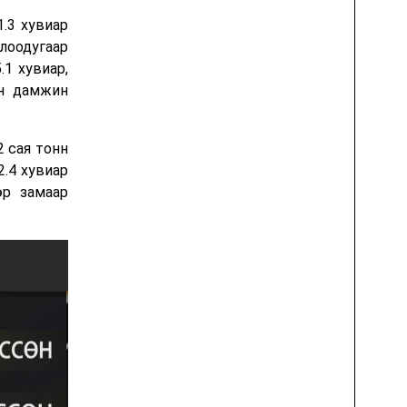
.3 хувиар
лоодугаар
.1 хувиар,
ин дамжин
 сая тонн
2.4 хувиар
өр замаар