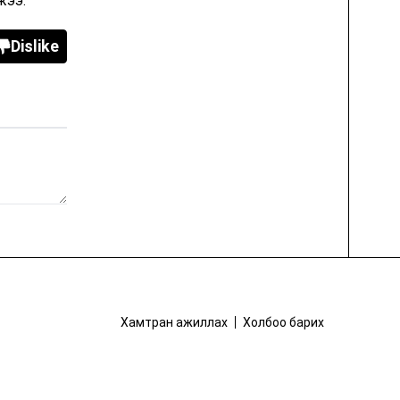
жээ.
Dislike
Хамтран ажиллах
Холбоо барих