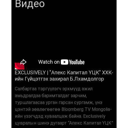
Видео
EXCLUSIVELY | "Апекс Капитал ҮЦК" ХХК-
ийн Гүйцэтгэх захирал Б.Лхамдолгор
Салбартаа тэргүүлэгч эрхмүүд ажил
амьдралдаа баримталдаг зарчим,
туршлагаасаа урган гарсан сургамж, үнэ
цэнтэй зөвлөгөөгөө Bloomberg TV Mongolia-
ийн үзэгчдэд хуваалцаж байна. Exclusively
цувралын шинэ дугаарт “Апекс Капитал ҮЦК”