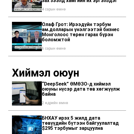
зах зээлд хамгийн их эргэлздэг
4 сарын өмнө
Олаф Грот: Ирээдүйн тэрбум
ам.долларын үнэлгээтэй бизнес
Монголоос төрөн гарах бүрэн
боломжтой
6 сарын өмнө
Хиймэл оюун
“DeepSeek” ӨМӨЗО-д хиймэл
оюуны нүсэр дата төв хөгжүүлж
байна
2 өдрийн өмнө
БНХАУ ирэх 5 жилд дата
төвүүдийн бүтээн байгуулалтад
$295 тэрбумыг зарцуулна