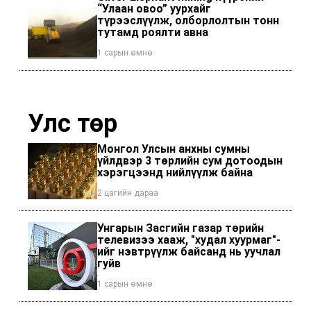
“Улаан овоо” уурхайг
түрээслүүлж, олборлолтын тонн
тутамд роялти авна
1 сарын өмнө
Улс төр
Монгол Улсын анхны сумны
үйлдвэр 3 төрлийн сум дотоодын
хэрэгцээнд нийлүүлж байна
2 цагийн дараа
Унгарын Засгийн газар төрийн
телевизээ хааж, "худал хуурмаг"-
ийг нэвтрүүлж байсанд нь уучлал
гуйв
1 сарын өмнө