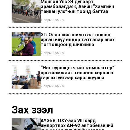
Монгол Улс 34 дүгээрт
эрэмбэлэгдэж, Азийн “Хамгийн
тайван улс”-ын тоонд багтав
1 сарын өмнө
ЗГ: Олон жил шимтгэл төлсөн
иргэн илүү өндөр тэтгэвэр авах
тогтолцоонд шилжинэ
2 сарын өмнө
“Нэг суралцагч-нэг компьютер”
арга хэмжээг төсвөөс хөрөнгө
гаргахгүйгээр хэрэгжүүлнэ
2 сарын өмнө
Зах зээл
АҮЭБЯ: ОХУ-аас VIII сард
импортлох АИ-92 автобензиний