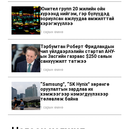
Юнител групп 20 жилийн ойн
хүрээнд нийгэм, гэр бүлүүдэд
зориулсан ажлуудаа амжилттай
хэрэгжүүллээ
1 сарын өмнө
Тэрбумтан Роберт Фридландын
чип үйлдвэрлэлийн стартап АНУ-
ын Засгийн газраас $250 саяын
санхүүжилт татжээ
1 сарын өмнө
“Samsung”, “SK Hynix” хөрөнгө
оруулалтын зардлаа их
хэмжээгээр нэмэгдүүлэхээр
төлөвлөж байна
1 сарын өмнө