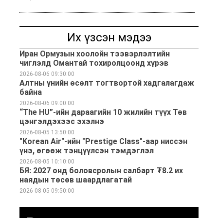
Их үзсэн мэдээ
Иран Ормузын хоолойн тээвэрлэлтийн
чиглэлд Омантай тохиролцоонд хүрэв
2026-08-06 09:30:00
Алтны үнийн өсөлт тогтвортой хадгалагдаж
байна
2026-08-06 09:00:00
“The HU”-ийн дараагийн 10 жилийн түүх Төв
цэнгэлдэхээс эхэлнэ
2026-08-05 13:50:00
"Korean Air"-ийн "Prestige Class"-аар ниссэн
үнэ, өгөөж тэнцүүлсэн тэмдэглэл
2026-08-05 10:10:00
БЯ: 2027 онд боловсролын салбарт ₮8.2 их
наядын төсөв шаардлагатай
2026-08-05 09:50:00