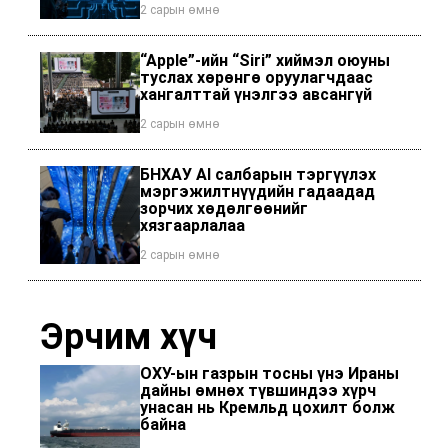
2 сарын өмнө
“Apple”-ийн “Siri” хиймэл оюуны
туслах хөрөнгө оруулагчдаас
хангалттай үнэлгээ авсангүй
2 сарын өмнө
БНХАУ AI салбарын тэргүүлэх
мэргэжилтнүүдийн гадаадад
зорчих хөдөлгөөнийг
хязгаарлалаа
2 сарын өмнө
Эрчим хүч
ОХУ-ын газрын тосны үнэ Ираны
дайны өмнөх түвшиндээ хүрч
унасан нь Кремльд цохилт болж
байна