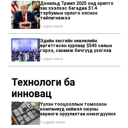
Дональд Трамп 2025 онд крипто
зах зээлээс багадаа $1.4
тэрбумын орлого олсноо
тайлагнажээ
1 сарын өмнө
Эдийн засгийн зөвлөлийн
өргөтгөсөн хурлаар $545 саяын
гэрээ, санамж бичгүүд үзэглэв
1 сарын өмнө
Технологи ба
инновац
Үүлэн тооцооллын томоохон
компаниуд хиймэл оюуны
хөрөнгө оруулалтаа нэмэгдүүлнэ
3 өдрийн өмнө