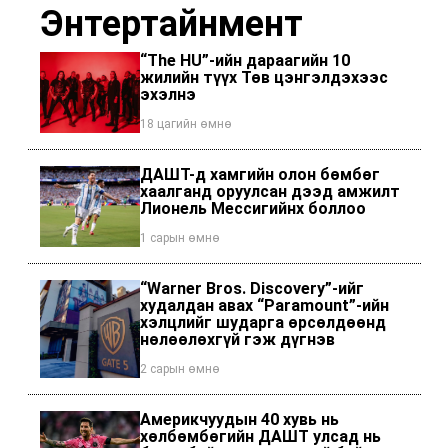
Энтертайнмент
“The HU”-ийн дараагийн 10
жилийн түүх Төв цэнгэлдэхээс
эхэлнэ
18 цагийн өмнө
ДАШТ-д хамгийн олон бөмбөг
хаалганд оруулсан дээд амжилт
Лионель Мессигийнх боллоо
1 сарын өмнө
“Warner Bros. Discovery”-ийг
худалдан авах “Paramount”-ийн
хэлцлийг шударга өрсөлдөөнд
нөлөөлөхгүй гэж дүгнэв
2 сарын өмнө
Америкчуудын 40 хувь нь
хөлбөмбөгийн ДАШТ улсад нь