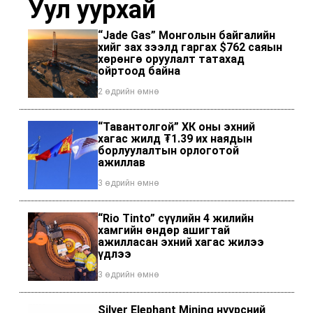
Уул уурхай
“Jade Gas” Монголын байгалийн
хийг зах зээлд гаргах $762 саяын
хөрөнгө оруулалт татахад
ойртоод байна
2 өдрийн өмнө
“Тавантолгой” ХК оны эхний
хагас жилд ₮1.39 их наядын
борлуулалтын орлоготой
ажиллав
3 өдрийн өмнө
“Rio Tinto” сүүлийн 4 жилийн
хамгийн өндөр ашигтай
ажилласан эхний хагас жилээ
үдлээ
3 өдрийн өмнө
Silver Elephant Mining нүүрсний