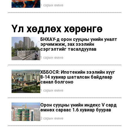
1 сарын өмнө
Үл хөдлөх хөрөнгө
БНХАУ-д орон сууцны үнийн уналт
эрчимжиж, зах зээлийн
сэргэлтийг тасалдуулав
1 сарын өмнө
ХББОСЯ: Ипотекийн зээлийн хүүг
8-14 хувиар шаталсан байдлаар
санал болгоно
1 сарын өмнө
Орон сууцны үнийн индекс V сард
өмнөх сараас 1.6 хувиар буурав
2 сарын өмнө