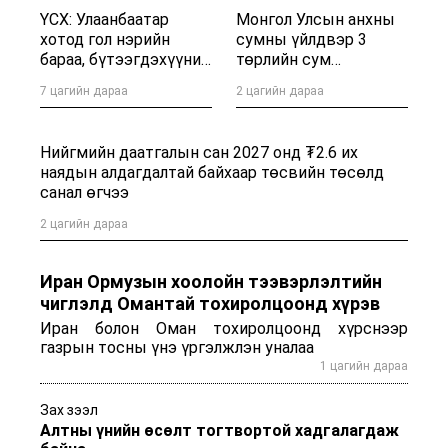
ҮСХ: Улаанбаатар
Монгол Улсын анхны
хотод гол нэрийн
сумны үйлдвэр 3
бараа, бүтээгдэхүүний
төрлийн сум
үнэ өмнөх сараас 1
дотоодын хэрэгцээнд
7 цагийн дараа
2 цагийн дараа
хувиар буурсан
нийлүүлж байна
Нийгмийн даатгалын сан 2027 онд ₮2.6 их
наядын алдагдалтай байхаар төсвийн төсөлд
санал өгчээ
2 цагийн дараа
Иран Ормузын хоолойн тээвэрлэлтийн
чиглэлд Омантай тохиролцоонд хүрэв
Иран болон Оман тохиролцоонд хүрснээр
газрын тосны үнэ үргэлжлэн уналаа
1 цагийн дараа
Зах зээл
Алтны үнийн өсөлт тогтвортой хадгалагдаж