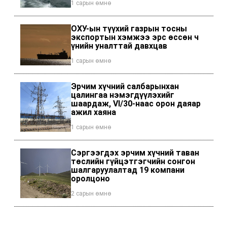
1 сарын өмнө
ОХУ-ын түүхий газрын тосны
экспортын хэмжээ эрс өссөн ч
үнийн уналттай давхцав
1 сарын өмнө
Эрчим хүчний салбарынхан
цалингаа нэмэгдүүлэхийг
шаардаж, VI/30-наас орон даяар
ажил хаяна
1 сарын өмнө
Сэргээгдэх эрчим хүчний таван
төслийн гүйцэтгэгчийн сонгон
шалгаруулалтад 19 компани
оролцоно
2 сарын өмнө