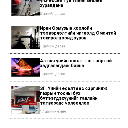
үнэ өссөн тул Үнийн зөвлөл
хуралдана
8 цагийн дараа
Иран Ормузын хоолойн
тээвэрлэлтийн чиглэлд Омантай
тохиролцоонд хүрэв
1 цагийн дараа
Алтны үнийн өсөлт тогтвортой
хадгалагдаж байна
1 цагийн дараа
ЗГ: Үнийн өсөлтөөс сэргийлж
газрын тосны бүх
бүтээгдэхүүнийг гаалийн
татвараас чөлөөллөө
17 цагийн өмнө