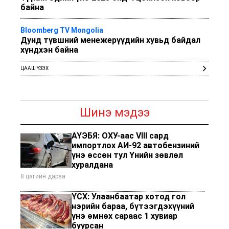
байна
Bloomberg TV Mongolia
Дунд түвшний менежерүүдийн хувьд байдал
хүндхэн байна
ЦААШ ҮЗЭХ
Шинэ мэдээ
АҮЭБЯ: ОХУ-аас VIII сард
импортлох АИ-92 автобензиний
үнэ өссөн тул Үнийн зөвлөл
хуралдана
8 цагийн дараа
ҮСХ: Улаанбаатар хотод гол
нэрийн бараа, бүтээгдэхүүний
үнэ өмнөх сараас 1 хувиар
буурсан