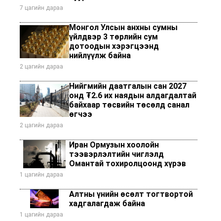
7 цагийн дараа
Монгол Улсын анхны сумны
үйлдвэр 3 төрлийн сум
дотоодын хэрэгцээнд
нийлүүлж байна
2 цагийн дараа
Нийгмийн даатгалын сан 2027
онд ₮2.6 их наядын алдагдалтай
байхаар төсвийн төсөлд санал
өгчээ
2 цагийн дараа
Иран Ормузын хоолойн
тээвэрлэлтийн чиглэлд
Омантай тохиролцоонд хүрэв
1 цагийн дараа
Алтны үнийн өсөлт тогтвортой
хадгалагдаж байна
1 цагийн дараа