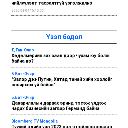
нийлүүлэлт тасралтгүй үргэлжилнэ
2026-08-04 15:15:00
Үзэл бодол
Д.Ган-Очир
Хөдөлмөрийн зах зээл дээр чухам юу болж
байна вэ?
Б.Бат-Очир
"Эвлэр дээ Путин, Хятад танай хийн хоолойг
сонирхохгүй байна"
Б.Бат-Очир
Даяарчлалын дараах эринд тэсэж үлдэж
чадах бизнесийн загвар Германд байна
Bloomberg TV Mongolia
Түүхий эдийн үнэ 2023 онд ч цойлсон хэвээр