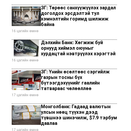
ЗГ: Төрөөс санхүүжүүлэх зардал
доголдох эрсдэлтэй тул
хэмнэлтийн горимд шилжиж
байна
16 цагийн өмнө
Дэлхийн Банк: Хөгжиж буй
орнууд хиймэл оюуныг
хурдацтай нэвтрүүлэх хэрэгтэй
16 цагийн өмнө
ЗГ: Үнийн өсөлтөөс сэргийлж
газрын тосны бүх
бүтээгдэхүүнийг гаалийн
татвараас чөлөөллөө
17 цагийн өмнө
Монголбанк: Гадаад валютын
улсын нөөц түүхэн дээд
түвшнээ шинэчилж, $7.9 тэрбум
давлаа
17 цагийн өмнө