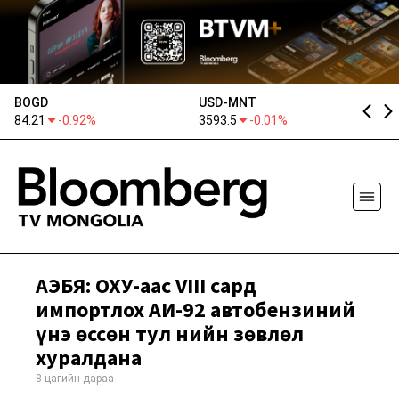
BOGD
USD-MNT
E
84.21
-0.92%
3593.5
-0.01%
41
АҮЭБЯ: ОХУ-аас VIII сард
импортлох АИ-92 автобензиний
үнэ өссөн тул Үнийн зөвлөл
хуралдана
8 цагийн дараа