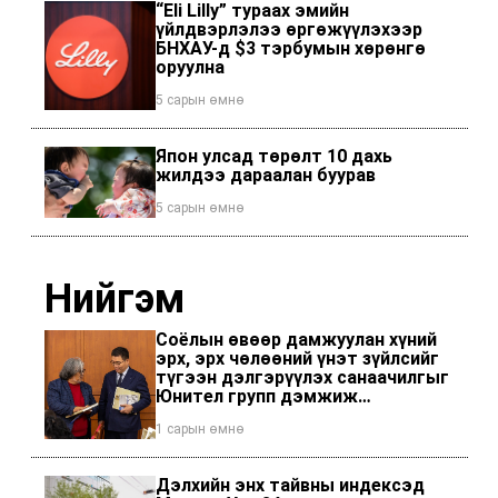
“Eli Lilly” тураах эмийн
үйлдвэрлэлээ өргөжүүлэхээр
БНХАУ-д $3 тэрбумын хөрөнгө
оруулна
5 сарын өмнө
Япон улсад төрөлт 10 дахь
жилдээ дараалан буурав
5 сарын өмнө
Нийгэм
Соёлын өвөөр дамжуулан хүний
эрх, эрх чөлөөний үнэт зүйлсийг
түгээн дэлгэрүүлэх санаачилгыг
Юнител групп дэмжиж
ажиллалаа
1 сарын өмнө
Дэлхийн энх тайвны индексэд