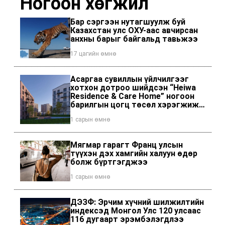
Ногоон хөгжил
Бар сэргээн нутагшуулж буй
Казахстан улс ОХУ-аас авчирсан
анхны барыг байгальд тавьжээ
17 цагийн өмнө
Асаргаа сувиллын үйлчилгээг
хотхон дотроо шийдсэн “Heiwa
Residence & Care Home” ногоон
барилгын цогц төсөл хэрэгжиж
байна
1 сарын өмнө
Мягмар гарагт Франц улсын
түүхэн дэх хамгийн халуун өдөр
болж бүртгэгджээ
1 сарын өмнө
ДЭЗФ: Эрчим хүчний шилжилтийн
индексэд Монгол Улс 120 улсаас
116 дугаарт эрэмбэлэгдлээ