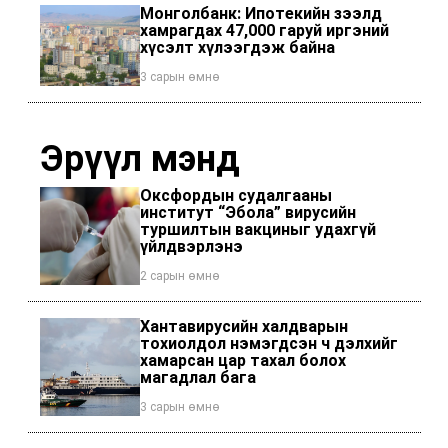
Монголбанк: Ипотекийн зээлд
хамрагдах 47,000 гаруй иргэний
хүсэлт хүлээгдэж байна
3 сарын өмнө
Эрүүл мэнд
Оксфордын судалгааны
институт “Эбола” вирусийн
туршилтын вакциныг удахгүй
үйлдвэрлэнэ
2 сарын өмнө
Хантавирусийн халдварын
тохиолдол нэмэгдсэн ч дэлхийг
хамарсан цар тахал болох
магадлал бага
3 сарын өмнө