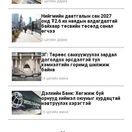
7 цагийн дараа
Нийгмийн даатгалын сан 2027
онд ₮2.6 их наядын алдагдалтай
байхаар төсвийн төсөлд санал
өгчээ
2 цагийн дараа
ЗГ: Төрөөс санхүүжүүлэх зардал
доголдох эрсдэлтэй тул
хэмнэлтийн горимд шилжиж
байна
16 цагийн өмнө
Дэлхийн Банк: Хөгжиж буй
орнууд хиймэл оюуныг хурдацтай
нэвтрүүлэх хэрэгтэй
16 цагийн өмнө