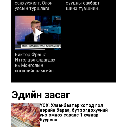
санхүүжилт, Олон
сууцны салбарт
улсын туршлага
шинэ түвшний
хөгжлийг авчрах
боломжтой
Виктор Франк:
Итгэлцэл алдагдах
нь Монголын
хөгжлийг хамгийн
ихээр боомилж байна
Эдийн засаг
ҮСХ: Улаанбаатар хотод гол
нэрийн бараа, бүтээгдэхүүний
үнэ өмнөх сараас 1 хувиар
буурсан