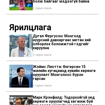
болж байгааг мэдээгүй байна
2 сарын өмнө
Ярилцлага
Дугал Фергусон: Монголд
нүүрсний давхаргаас метан хий
олборлох боломжтой гэдгийг
харуулна
3 сарын өмнө
Жэймс Лиотта: Өнгөрсөн 15
жилийн хугацаанд хувийн хөрөнгө
оруулалт Монголоос бүрэн
гарсан
3 сарын өмнө
Марк Крэнфилд: Тодорхойгүй үед
хөрөнгө оруулагчид хөгжиж буй