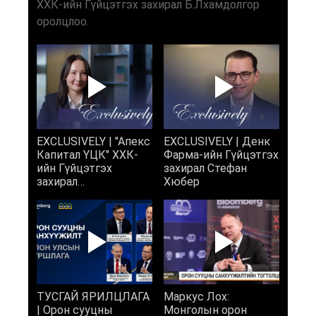
ХХК-ийн Гүйцэтгэх захирал Б.Лхамдолгор
оролцлоо.
EXCLUSIVELY | "Апекс
EXCLUSIVELY | Денк
Капитал ҮЦК" ХХК-
Фарма-ийн Гүйцэтгэх
ийн Гүйцэтгэх
захирал Стефан
захирал
Хюбер
Б.Лхамдолгор
ТУСГАЙ ЯРИЛЦЛАГА
Маркус Лох:
| Орон сууцны
Монголын орон