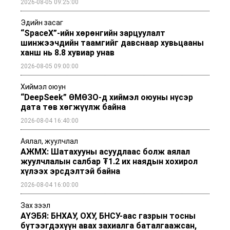
2026-08-05 09:25:00
Эдийн засаг
“SpaceX”-ийн хөрөнгийн зарцуулалт
шинжээчдийн таамгийг давснаар хувьцааны
ханш нь 8.8 хувиар унав
2026-08-05 09:00:00
Хиймэл оюун
“DeepSeek” ӨМӨЗО-д хиймэл оюуны нүсэр
дата төв хөгжүүлж байна
2026-08-04 16:40:00
Аялал, жуулчлал
АЖМХ: Шатахууны асуудлаас болж аялал
жуулчлалын салбар ₮1.2 их наядын хохирол
хүлээх эрсдэлтэй байна
2026-08-04 16:00:00
Зах зээл
АҮЭБЯ: БНХАУ, ОХУ, БНСУ-аас газрын тосны
бүтээгдэхүүн авах захиалга баталгаажсан,